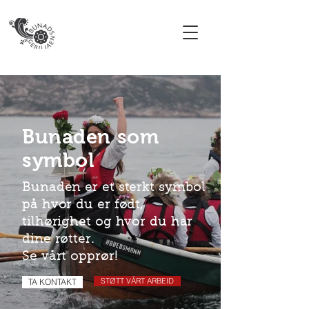
Bunaden som
symbol
Bunaden er et sterkt symbol
på hvor du er født,
tilhørighet og hvor du har
dine røtter.
Se vårt opprør!
STØTT VÅRT ARBEID
TA KONTAKT