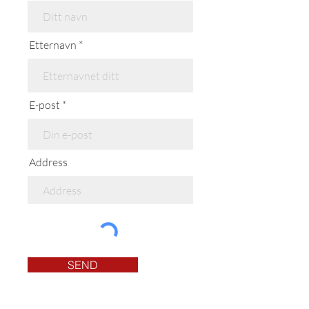
Etternavn
E-post
Address
SEND