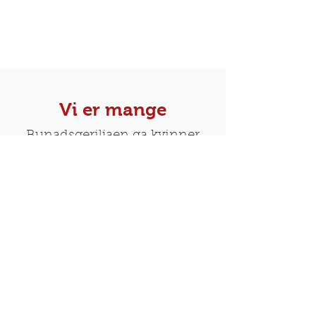
Vi er mange
Bunadsgeriljaen ga kvinner
over hele landet en mulighet til
å synes på en ny måte for det
vi har kjært, våre nyfødte. Våre
kvinner sin trygghet. Bunaden
var og er lett tilgjengelig for de
som har det. For mange
oppleves det nobelt å ta den på
seg i slikt et ærend.
Bestemødre gjør det for