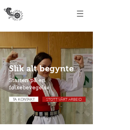
Slik alt begynte
Starten på en
folkebevegelse
TA KONTAKT
STØTT VÅRT ARBEID