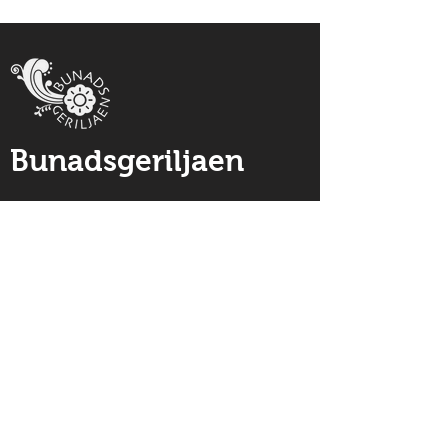
Bunadsgeriljaen
Skolegata 4
6509 Kristiansund
Møre og Romsdal - Norway
post@bg.no
org.nr.:
922738386