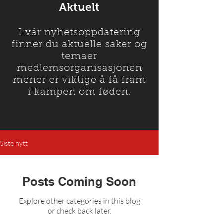
Aktuelt
I vår nyhetsoppdatering
finner du aktuelle saker og
temaer
medlemsorganisasjonen
mener er viktige å få fram
i kampen om føden.
Siste nytt
Posts Coming Soon
Explore other categories in this blog
or check back later.