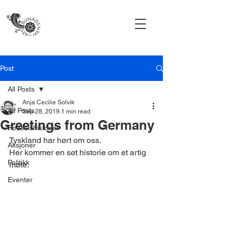
Post
All Posts
Anja Cecilie Solvik
All Posts
Sep 28, 2019
1 min read
Greetings from Germany
Fødselshistorier
Tyskland har hørt om oss. 
Aksjoner
Her kommer en søt historie om et artig 
Politikk
møte.
Eventer