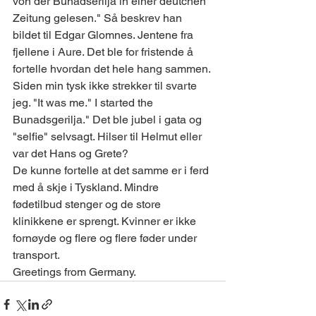
von der Bunadserilja in einer deutchen 
Zeitung gelesen." Så beskrev han 
bildet til Edgar Glomnes. Jentene fra 
fjellene i Aure. Det ble for fristende å 
fortelle hvordan det hele hang sammen. 
Siden min tysk ikke strekker til svarte 
jeg. "It was me." I started the 
Bunadsgerilja." Det ble jubel i gata og 
"selfie" selvsagt. Hilser til Helmut eller 
var det Hans og Grete?
De kunne fortelle at det samme er i ferd 
med å skje i Tyskland. Mindre 
fødetilbud stenger og de store 
klinikkene er sprengt. Kvinner er ikke 
fornøyde og flere og flere føder under 
transport.  
Greetings from Germany.