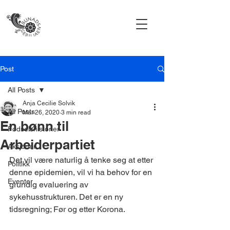
Post
All Posts
Anja Cecilie Solvik
All Posts
Mar 26, 2020
3 min read
En bønn til
Fødselshistorier
Arbeiderpartiet
Aksjoner
Det vil være naturlig å tenke seg at etter 
Politikk
denne epidemien, vil vi ha behov for en 
Eventer
grundig evaluering av 
sykehusstrukturen. Det er en ny 
tidsregning; Før og etter Korona. 