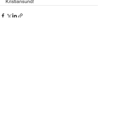
Kristiansund!
See All
Recent Posts